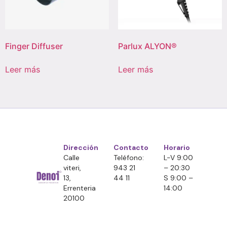
Finger Diffuser
Parlux ALYON®
Leer más
Leer más
Dirección
Contacto
Horario
Calle
Teléfono:
L-V 9:00
viteri,
943 21
– 20:30
13,
44 11
S 9:00 –
Errenteria
14:00
20100