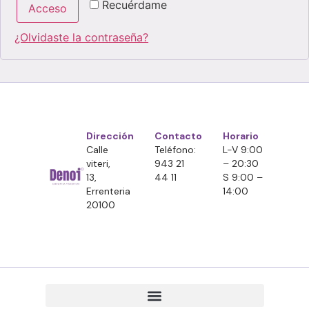
Recuérdame
Acceso
¿Olvidaste la contraseña?
Dirección
Contacto
Horario
Calle
Teléfono:
L-V 9:00
viteri,
943 21
– 20:30
13,
44 11
S 9:00 –
Errenteria
14:00
20100