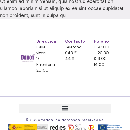
Ut enim ad minim veniam, quis nostrud exercitation
ullamco laboris nisi ut aliquip ex ea sint occae cupidatat
non proident, sunt in culpa qui
Dirección
Contacto
Horario
Calle
Teléfono:
L-V 9:00
viteri,
943 21
– 20:30
13,
44 11
S 9:00 –
Errenteria
14:00
20100
© 2026 todos los derechos reservados.