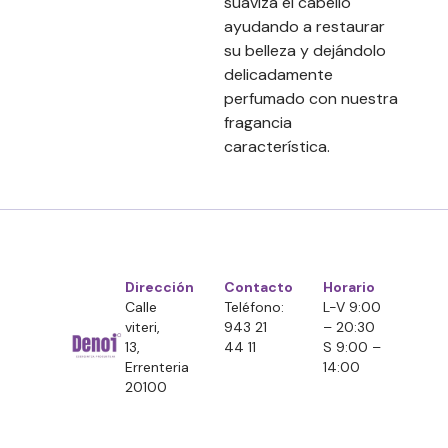
suaviza el cabello
ayudando a restaurar
su belleza y dejándolo
delicadamente
perfumado con nuestra
fragancia
característica.
Dirección
Contacto
Horario
Calle
Teléfono:
L-V 9:00
viteri,
943 21
– 20:30
13,
44 11
S 9:00 –
Errenteria
14:00
20100