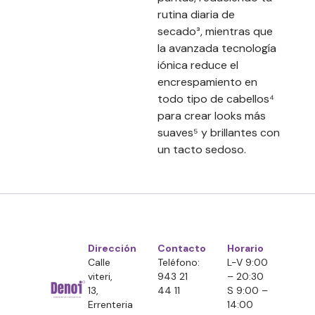
rutina diaria de
secado³, mientras que
la avanzada tecnología
iónica reduce el
encrespamiento en
todo tipo de cabellos⁴
para crear looks más
suaves⁵ y brillantes con
un tacto sedoso.
Dirección
Contacto
Horario
Calle
Teléfono:
L-V 9:00
viteri,
943 21
– 20:30
13,
44 11
S 9:00 –
Errenteria
14:00