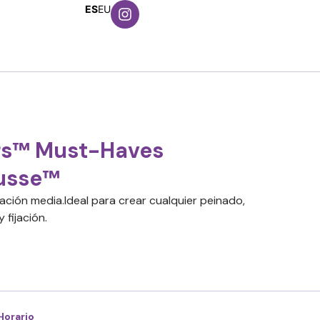
ES
EU
rs™ Must-Haves
usse™
ación media.Ideal para crear cualquier peinado,
 fijación.
Horario