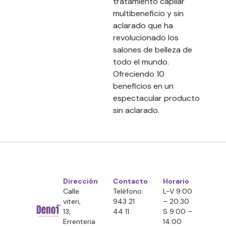
tratamiento capilar
multibeneficio y sin
aclarado que ha
revolucionado los
salones de belleza de
todo el mundo.
Ofreciendo 10
beneficios en un
espectacular producto
sin aclarado.
Dirección
Contacto
Horario
Calle
Teléfono:
L-V 9:00
viteri,
943 21
– 20:30
13,
44 11
S 9:00 –
Errenteria
14:00