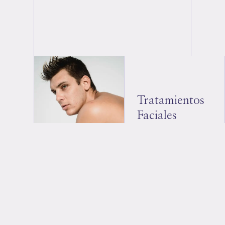
Tratamientos
Faciales
Mejora la salud y
apariencia de tu piel
con nuestros
tratamientos de
belleza facial:
– Limpieza facial
profunda
– Hidratación
intensiva